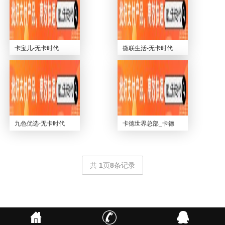
卡宝儿-无卡时代
微联生活-无卡时代
九色优选-无卡时代
卡德世界总部_卡德
世界app_卡德世界
下载
共
1
页
8
条记录