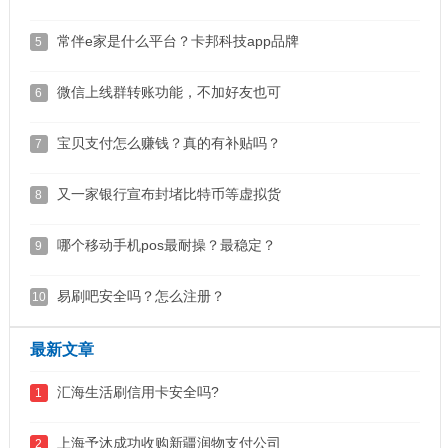
常伴e家是什么平台？卡邦科技app品牌
5
微信上线群转账功能，不加好友也可
6
宝贝支付怎么赚钱？真的有补贴吗？
7
又一家银行宣布封堵比特币等虚拟货
8
哪个移动手机pos最耐操？最稳定？
9
易刷吧安全吗？怎么注册？
10
最新文章
汇海生活刷信用卡安全吗?
1
上海予沐成功收购新疆润物支付公司
2