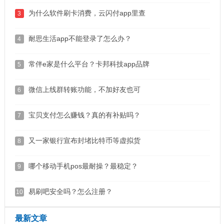
为什么软件刷卡消费，云闪付app里查
3
耐思生活app不能登录了怎么办？
4
常伴e家是什么平台？卡邦科技app品牌
5
微信上线群转账功能，不加好友也可
6
宝贝支付怎么赚钱？真的有补贴吗？
7
又一家银行宣布封堵比特币等虚拟货
8
哪个移动手机pos最耐操？最稳定？
9
易刷吧安全吗？怎么注册？
10
最新文章