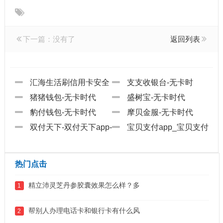
下一篇：没有了
返回列表
汇海生活刷信用卡安全
支支收银台-无卡时
吗?
猪猪钱包-无卡时代
代
盛树宝-无卡时代
豹付钱包-无卡时代
摩贝金服-无卡时代
双付天下-双付天下app-
宝贝支付app_宝贝支付
双付天下代理
下载_宝贝支付代
热门点击
精立沛灵芝丹参胶囊效果怎么样？多
1
帮别人办理电话卡和银行卡有什么风
2