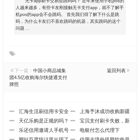
无卡app刷卡交易会跳码吗？ 近年来使用手机pos的
人越来越多，有些卡友刚接触无卡支付app，就不了解手
机pos的app会不会跳码。 首先我们得了解下什么是跳
码，为什么卡友们不喜欢跳码的机器，其实跳码的这个
问题 ...
下一篇：
中国小商品城集
返回列表
团4.5亿收购海尔快捷通支付
牌照
汇海生活刷信用卡安全
上海予沐成功收购新疆
吗?
天亿乐购是正规的吗？
润物支付公司
宝贝支付刷卡失败，新
怎么注册？
乐还信用邀请人手机号
账号已达上限
电银付怎么代理下
怎么样填写？
网站百度统计里出现了
载？
信用卡境外提额软件是