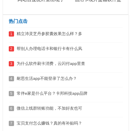
很多广告和违
真的吗?
热门点击
精立沛灵芝丹参胶囊效果怎么样？多
1
帮别人办理电话卡和银行卡有什么风
2
为什么软件刷卡消费，云闪付app里查
3
耐思生活app不能登录了怎么办？
4
常伴e家是什么平台？卡邦科技app品牌
5
微信上线群转账功能，不加好友也可
6
宝贝支付怎么赚钱？真的有补贴吗？
7