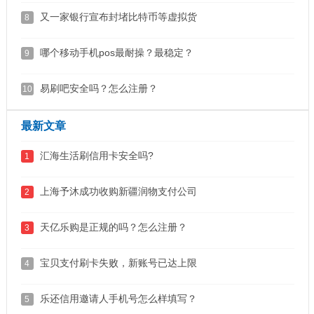
又一家银行宣布封堵比特币等虚拟货
8
哪个移动手机pos最耐操？最稳定？
9
易刷吧安全吗？怎么注册？
10
最新文章
汇海生活刷信用卡安全吗?
1
上海予沐成功收购新疆润物支付公司
2
天亿乐购是正规的吗？怎么注册？
3
宝贝支付刷卡失败，新账号已达上限
4
乐还信用邀请人手机号怎么样填写？
5